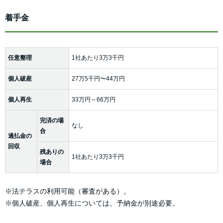
着手金
任意整理
1社あたり3万3千円
個人破産
27万5千円〜44万円
個人再生
33万円～66万円
完済の場
なし
合
過払金の
回収
残ありの
1社あたり3万3千円
場合
※法テラスの利用可能（審査がある）。
※個人破産、個人再生については、予納金が別途必要。