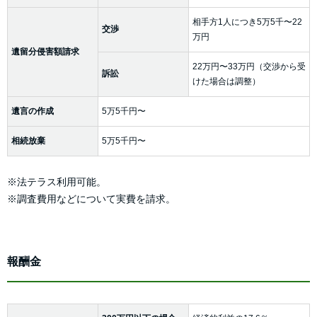
相手方1人につき5万5千〜22
交渉
万円
遺留分侵害額請求
22万円〜33万円（交渉から受
訴訟
けた場合は調整）
遺言の作成
5万5千円〜
相続放棄
5万5千円〜
※法テラス利用可能。
※調査費用などについて実費を請求。
報酬金