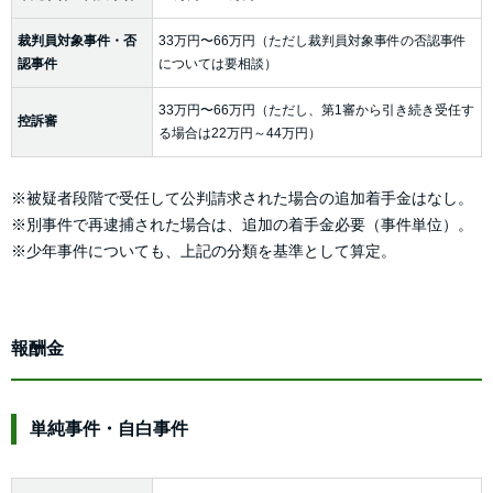
裁判員対象事件・否
33万円〜66万円（ただし裁判員対象事件の否認事件
認事件
については要相談）
33万円〜66万円（ただし、第1審から引き続き受任す
控訴審
る場合は22万円～44万円）
※被疑者段階で受任して公判請求された場合の追加着手金はなし。
※別事件で再逮捕された場合は、追加の着手金必要（事件単位）。
※少年事件についても、上記の分類を基準として算定。
報酬金
単純事件・自白事件